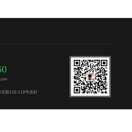
60
com
路116-118号佳好