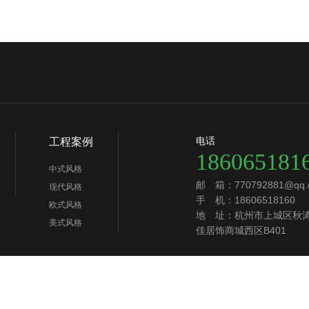
电话
工程案例
186065181
中式风格
邮 箱：770792881@qq.
现代风格
手 机：18606518160
欧式风格
地 址：杭州市上城区秋涛北
美式风格
佳居饰商城西区B401